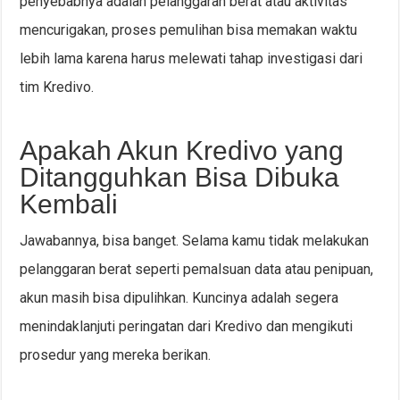
penyebabnya adalah pelanggaran berat atau aktivitas
mencurigakan, proses pemulihan bisa memakan waktu
lebih lama karena harus melewati tahap investigasi dari
tim Kredivo.
Apakah Akun Kredivo yang
Ditangguhkan Bisa Dibuka
Kembali
Jawabannya, bisa banget. Selama kamu tidak melakukan
pelanggaran berat seperti pemalsuan data atau penipuan,
akun masih bisa dipulihkan. Kuncinya adalah segera
menindaklanjuti peringatan dari Kredivo dan mengikuti
prosedur yang mereka berikan.