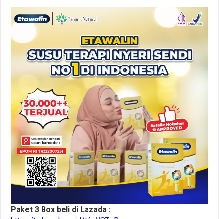
Paket 3 Box beli di Lazada :