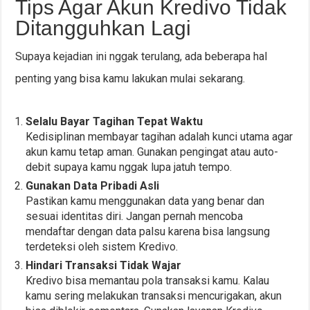
Tips Agar Akun Kredivo Tidak
Ditangguhkan Lagi
Supaya kejadian ini nggak terulang, ada beberapa hal
penting yang bisa kamu lakukan mulai sekarang.
Selalu Bayar Tagihan Tepat Waktu
Kedisiplinan membayar tagihan adalah kunci utama agar
akun kamu tetap aman. Gunakan pengingat atau auto-
debit supaya kamu nggak lupa jatuh tempo.
Gunakan Data Pribadi Asli
Pastikan kamu menggunakan data yang benar dan
sesuai identitas diri. Jangan pernah mencoba
mendaftar dengan data palsu karena bisa langsung
terdeteksi oleh sistem Kredivo.
Hindari Transaksi Tidak Wajar
Kredivo bisa memantau pola transaksi kamu. Kalau
kamu sering melakukan transaksi mencurigakan, akun