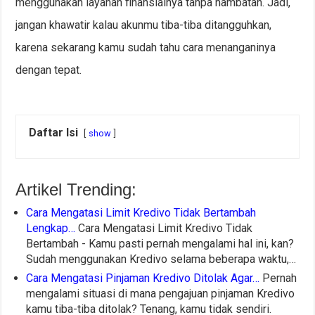
menggunakan layanan finansialnya tanpa hambatan. Jadi,
jangan khawatir kalau akunmu tiba-tiba ditangguhkan,
karena sekarang kamu sudah tahu cara menanganinya
dengan tepat.
Daftar Isi
show
Artikel Trending:
Cara Mengatasi Limit Kredivo Tidak Bertambah
Lengkap…
Cara Mengatasi Limit Kredivo Tidak
Bertambah - Kamu pasti pernah mengalami hal ini, kan?
Sudah menggunakan Kredivo selama beberapa waktu,…
Cara Mengatasi Pinjaman Kredivo Ditolak Agar…
Pernah
mengalami situasi di mana pengajuan pinjaman Kredivo
kamu tiba-tiba ditolak? Tenang, kamu tidak sendiri.