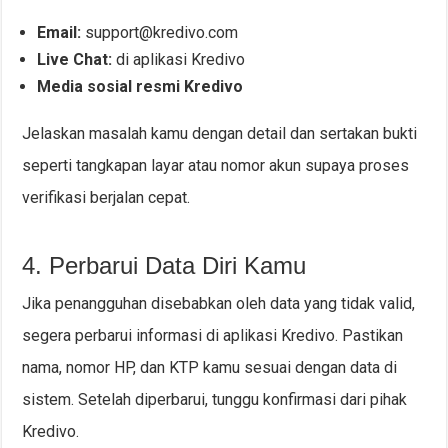
Email:
support@kredivo.com
Live Chat:
di aplikasi Kredivo
Media sosial resmi Kredivo
Jelaskan masalah kamu dengan detail dan sertakan bukti
seperti tangkapan layar atau nomor akun supaya proses
verifikasi berjalan cepat.
4. Perbarui Data Diri Kamu
Jika penangguhan disebabkan oleh data yang tidak valid,
segera perbarui informasi di aplikasi Kredivo. Pastikan
nama, nomor HP, dan KTP kamu sesuai dengan data di
sistem. Setelah diperbarui, tunggu konfirmasi dari pihak
Kredivo.