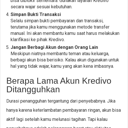
bisa diblokir sementara. Gunakan layanan Kredivo
secara wajar sesuai kebutuhan.
Simpan Bukti Transaksi
Selalu simpan bukti pembayaran dan transaksi,
terutama jika kamu menggunakan metode transfer
manual. Ini akan membantu kamu saat harus melakukan
klarifikasi ke pihak Kredivo.
Jangan Berbagi Akun dengan Orang Lain
Meskipun niatnya membantu teman atau keluarga,
berbagi akun bisa berisiko. Kalau akun digunakan untuk
hal yang tidak wajar, kamu yang akan kena imbasnya.
Berapa Lama Akun Kredivo
Ditangguhkan
Durasi penangguhan tergantung dari penyebabnya. Jika
hanya karena keterlambatan pembayaran ringan, akun bisa
aktif lagi setelah kamu melunasi tagihan. Tapi kalau