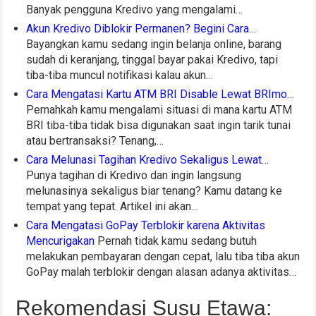
Banyak pengguna Kredivo yang mengalami…
Akun Kredivo Diblokir Permanen? Begini Cara…
Bayangkan kamu sedang ingin belanja online, barang
sudah di keranjang, tinggal bayar pakai Kredivo, tapi
tiba-tiba muncul notifikasi kalau akun…
Cara Mengatasi Kartu ATM BRI Disable Lewat BRImo…
Pernahkah kamu mengalami situasi di mana kartu ATM
BRI tiba-tiba tidak bisa digunakan saat ingin tarik tunai
atau bertransaksi? Tenang,…
Cara Melunasi Tagihan Kredivo Sekaligus Lewat…
Punya tagihan di Kredivo dan ingin langsung
melunasinya sekaligus biar tenang? Kamu datang ke
tempat yang tepat. Artikel ini akan…
Cara Mengatasi GoPay Terblokir karena Aktivitas
Mencurigakan
Pernah tidak kamu sedang butuh
melakukan pembayaran dengan cepat, lalu tiba tiba akun
GoPay malah terblokir dengan alasan adanya aktivitas…
Rekomendasi Susu Etawa: