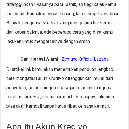
ditangguhkan? Rasanya pasti panik, apalagi kalau kamu
lagi butuh transaksi cepat. Tenang, kamu nggak sendirian.
Banyak pengguna Kredivo yang mengalami hal serupa,
dan kabar baiknya, ada beberapa cara yang bisa kamu
lakukan untuk mengatasinya dengan aman.
Cari Herbal Alami :
Zymuno Official Lazada
Di artikel ini, kamu akan menemukan panduan lengkap
cara mengatasi akun Kredivo ditangguhkan, mulai dari
penyebab, solusi, hingga tips agar kejadian ini nggak
terulang lagi. Yuk, simak sampai habis supaya akunmu
bisa aktif kembali tanpa harus ribet ke sana ke mari.
Apa Itu Akun Kredivo