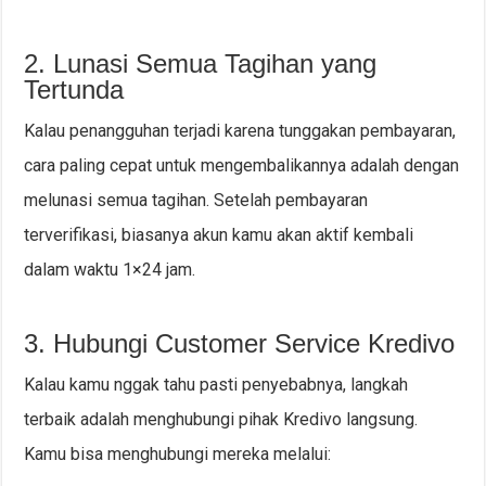
2. Lunasi Semua Tagihan yang
Tertunda
Kalau penangguhan terjadi karena tunggakan pembayaran,
cara paling cepat untuk mengembalikannya adalah dengan
melunasi semua tagihan. Setelah pembayaran
terverifikasi, biasanya akun kamu akan aktif kembali
dalam waktu 1×24 jam.
3. Hubungi Customer Service Kredivo
Kalau kamu nggak tahu pasti penyebabnya, langkah
terbaik adalah menghubungi pihak Kredivo langsung.
Kamu bisa menghubungi mereka melalui: