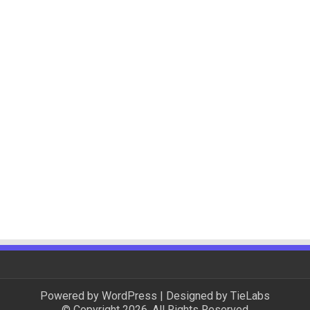
Powered by
WordPress
| Designed by
TieLabs
© Copyright 2026, All Rights Reserved