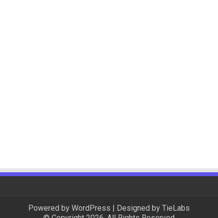
Powered by
WordPress
| Designed by
TieLabs
© Copyright 2026, All Rights Reserved