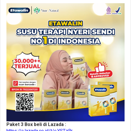
Paket 3 Box beli di Lazada :
https://c.lazada.co.id/t/c.YSTzRr