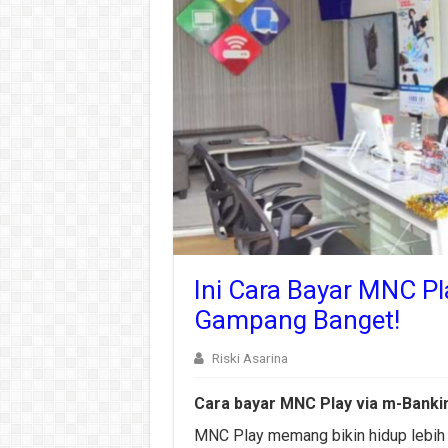
Ini Cara Bayar MNC Pl
Gampang Banget!
Riski Asarina
Cara bayar MNC Play via m-Banki
MNC Play memang bikin hidup lebih 