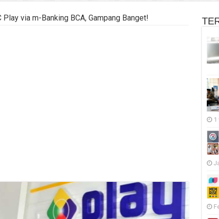
C Play via m-Banking BCA, Gampang Banget!
TE
1
J
F