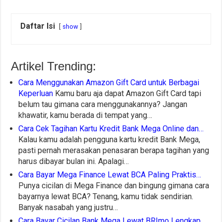
Daftar Isi
show
Artikel Trending:
Cara Menggunakan Amazon Gift Card untuk Berbagai
Keperluan
Kamu baru aja dapat Amazon Gift Card tapi
belum tau gimana cara menggunakannya? Jangan
khawatir, kamu berada di tempat yang…
Cara Cek Tagihan Kartu Kredit Bank Mega Online dan…
Kalau kamu adalah pengguna kartu kredit Bank Mega,
pasti pernah merasakan penasaran berapa tagihan yang
harus dibayar bulan ini. Apalagi…
Cara Bayar Mega Finance Lewat BCA Paling Praktis…
Punya cicilan di Mega Finance dan bingung gimana cara
bayarnya lewat BCA? Tenang, kamu tidak sendirian.
Banyak nasabah yang justru…
Cara Bayar Cicilan Bank Mega Lewat BRImo Lengkap…