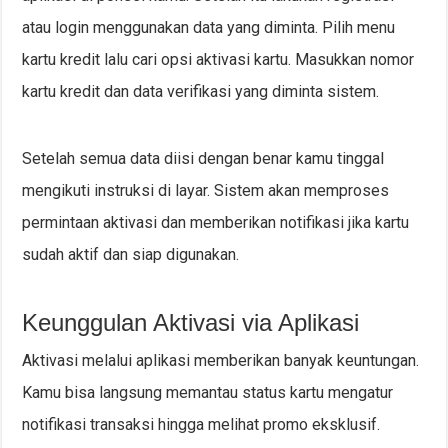
atau login menggunakan data yang diminta. Pilih menu
kartu kredit lalu cari opsi aktivasi kartu. Masukkan nomor
kartu kredit dan data verifikasi yang diminta sistem.
Setelah semua data diisi dengan benar kamu tinggal
mengikuti instruksi di layar. Sistem akan memproses
permintaan aktivasi dan memberikan notifikasi jika kartu
sudah aktif dan siap digunakan.
Keunggulan Aktivasi via Aplikasi
Aktivasi melalui aplikasi memberikan banyak keuntungan.
Kamu bisa langsung memantau status kartu mengatur
notifikasi transaksi hingga melihat promo eksklusif.