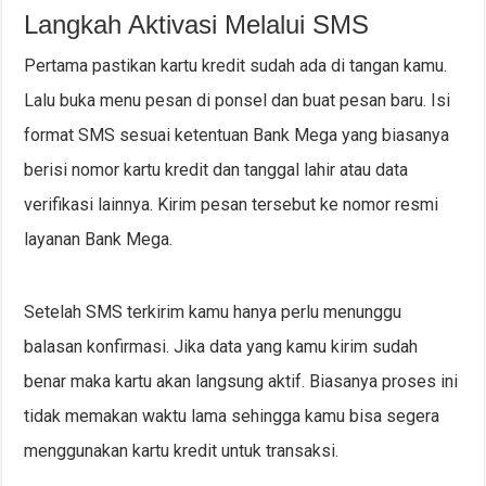
Langkah Aktivasi Melalui SMS
Pertama pastikan kartu kredit sudah ada di tangan kamu.
Lalu buka menu pesan di ponsel dan buat pesan baru. Isi
format SMS sesuai ketentuan Bank Mega yang biasanya
berisi nomor kartu kredit dan tanggal lahir atau data
verifikasi lainnya. Kirim pesan tersebut ke nomor resmi
layanan Bank Mega.
Setelah SMS terkirim kamu hanya perlu menunggu
balasan konfirmasi. Jika data yang kamu kirim sudah
benar maka kartu akan langsung aktif. Biasanya proses ini
tidak memakan waktu lama sehingga kamu bisa segera
menggunakan kartu kredit untuk transaksi.