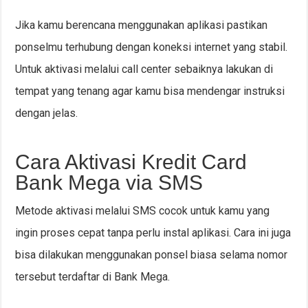
Jika kamu berencana menggunakan aplikasi pastikan
ponselmu terhubung dengan koneksi internet yang stabil.
Untuk aktivasi melalui call center sebaiknya lakukan di
tempat yang tenang agar kamu bisa mendengar instruksi
dengan jelas.
Cara Aktivasi Kredit Card
Bank Mega via SMS
Metode aktivasi melalui SMS cocok untuk kamu yang
ingin proses cepat tanpa perlu instal aplikasi. Cara ini juga
bisa dilakukan menggunakan ponsel biasa selama nomor
tersebut terdaftar di Bank Mega.