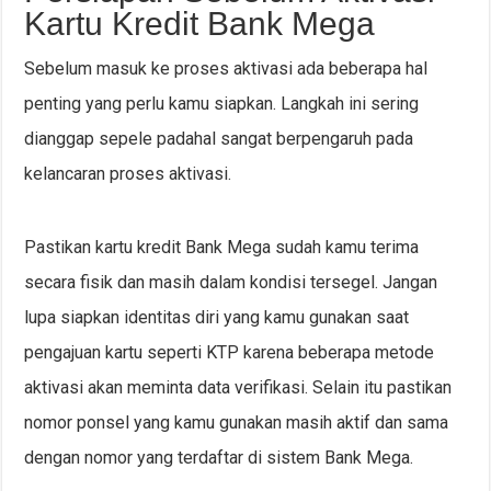
Kartu Kredit Bank Mega
Sebelum masuk ke proses aktivasi ada beberapa hal
penting yang perlu kamu siapkan. Langkah ini sering
dianggap sepele padahal sangat berpengaruh pada
kelancaran proses aktivasi.
Pastikan kartu kredit Bank Mega sudah kamu terima
secara fisik dan masih dalam kondisi tersegel. Jangan
lupa siapkan identitas diri yang kamu gunakan saat
pengajuan kartu seperti KTP karena beberapa metode
aktivasi akan meminta data verifikasi. Selain itu pastikan
nomor ponsel yang kamu gunakan masih aktif dan sama
dengan nomor yang terdaftar di sistem Bank Mega.