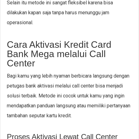
Selain itu metode ini sangat fleksibel karena bisa
dilakukan kapan saja tanpa harus menunggu jam
operasional.
Cara Aktivasi Kredit Card
Bank Mega melalui Call
Center
Bagi kamu yang lebih nyaman berbicara langsung dengan
petugas bank aktivasi melalui call center bisa menjadi
solusi terbaik. Metode ini cocok untuk kamu yang ingin
mendapatkan panduan langsung atau memiliki pertanyaan
tambahan seputar kartu kredit.
Proses Aktivasi Lewat Call Center