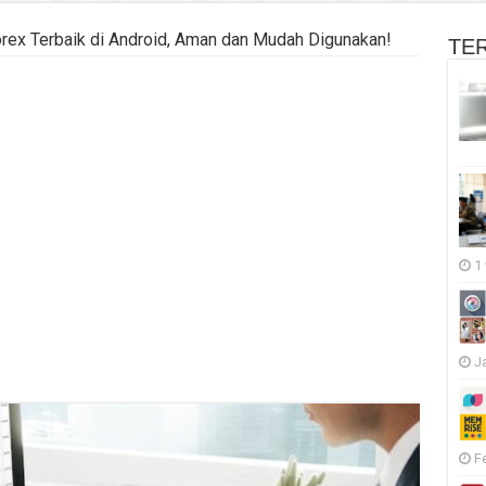
orex Terbaik di Android, Aman dan Mudah Digunakan!
TE
1
J
F