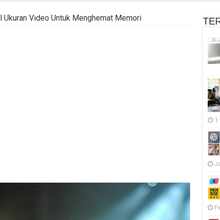
il Ukuran Video Untuk Menghemat Memori
TE
1
J
F